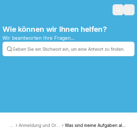
Search
Ope
Wie können wir Ihnen helfen?
Wir beantworten Ihre Fragen...
A
Anmeldung und Org
Was sind meine Aufgaben als
T
anisation
Koordinationslehrkraft?