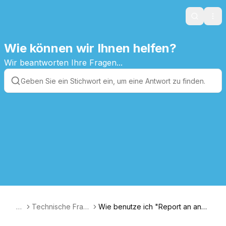
Search
Ope
Wie können wir Ihnen helfen?
Wir beantworten Ihre Fragen...
A
Technische Frag
Wie benutze ich "Report an ano
T
en
maly" in meinem Benutzerkonto?