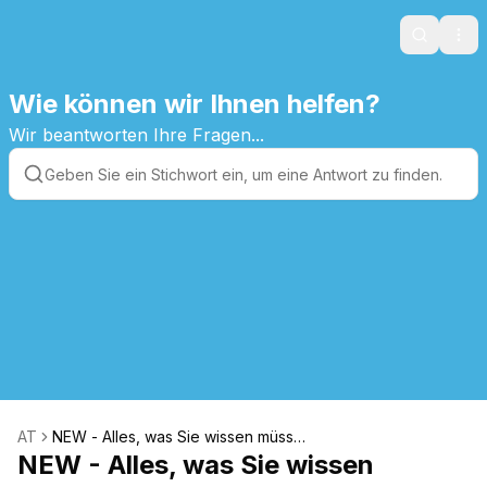
Search
Ope
Wie können wir Ihnen helfen?
Wir beantworten Ihre Fragen...
AT
NEW - Alles, was Sie wissen müsse
NEW - Alles, was Sie wissen
n, um anzufangen.