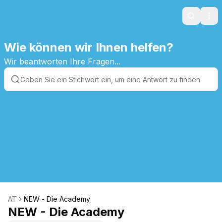
Search
Ope
Wie können wir Ihnen helfen?
Wir beantworten Ihre Fragen...
AT
NEW - Die Academy
NEW - Die Academy