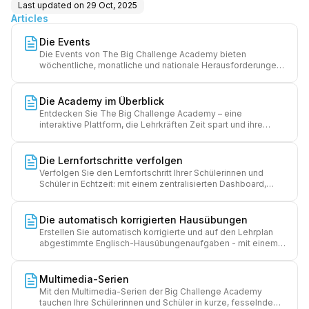
Last updated on
29 Oct, 2025
Articles
Die Events
Die Events von The Big Challenge Academy bieten
wöchentliche, monatliche und nationale Herausforderungen
an, um die Schulstufe für Englisch zu begeistern und die
gemeinsame Motivation zu stärken. Es ist keine
Vorbereitung von Inhalten erforderlich: alles wird
Die Academy im Überblick
automatisch über die Plattform organisiert.
Entdecken Sie The Big Challenge Academy – eine
interaktive Plattform, die Lehrkräften Zeit spart und ihre
Schülerinnen und Schüler motiviert.
Die Lernfortschritte verfolgen
Verfolgen Sie den Lernfortschritt Ihrer Schülerinnen und
Schüler in Echtzeit: mit einem zentralisierten Dashboard,
detaillierten Analysen von Aktivität / Kompetenzen und
einem einfachen Datenexport. Passen Sie Ihre
Lehrmethoden gezielt an und schätzen Sie Verbesserungen
Die automatisch korrigierten Hausübungen
wert, um die Kinder nachhaltig zu motivieren.
Erstellen Sie automatisch korrigierte und auf den Lehrplan
abgestimmte Englisch-Hausübungenaufgaben - mit einem
Klick und ohne Korrekturaufwand. Sofortiges und
zugängliches Feedback garantiert die Motivation und
Selbstständigkeit der Schülerinnen und Schüler.
Multimedia-Serien
Mit den Multimedia-Serien der Big Challenge Academy
tauchen Ihre Schülerinnen und Schüler in kurze, fesselnde