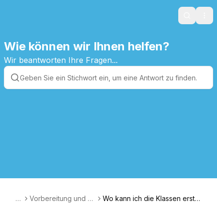
Search
Ope
Wie können wir Ihnen helfen?
Wir beantworten Ihre Fragen...
A
Vorbereitung und D
Wo kann ich die Klassen erstel
T
urchführung
len? Ich kann die Funktion “Edi