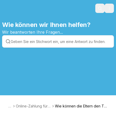
Search
Ope
Wie können wir Ihnen helfen?
Wir beantworten Ihre Fragen...
A
Online-Zahlung für d
Wie können die Eltern den Teil
T
ie Eltern
nahmebeitrag online bezahle